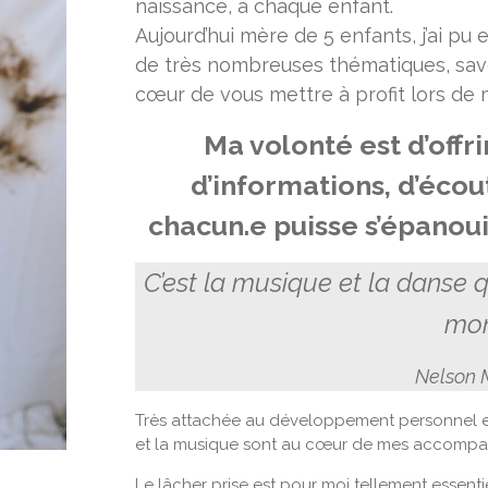
naissance, à chaque enfant.
Aujourd’hui mère de 5 enfants, j’ai pu
de très nombreuses thématiques, savo
cœur de vous mettre à profit lors de
Ma volonté est d’offr
d’informations, d’éco
chacun.e puisse s’épanoui
C’est la musique et la danse 
mon
Nelson 
Très attachée au développement personnel et 
et la musique sont au cœur de mes accomp
Le lâcher prise est pour moi tellement essentie